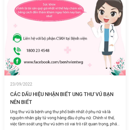
23/09/2022
CÁC DẤU HIỆU NHẬN BIẾT UNG THƯ VÚ BẠN
NÊN BIẾT
Ung thư vú là bệnh ung thư phổ biến nhất ở phụ nữ và là
nguyên nhân gây tử vong hàng đầu ở phụ nữ. Chính vì thế,
việc tầm soát ung thư vú sớm có vai trò rất quan trọng, phát
hiện bệnh càng sớm thì việc điều trị bệnh sẽ hiệu quả hơn rất