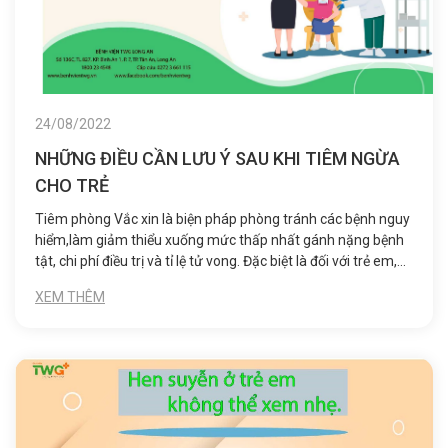
24/08/2022
NHỮNG ĐIỀU CẦN LƯU Ý SAU KHI TIÊM NGỪA
CHO TRẺ
Tiêm phòng Vắc xin là biện pháp phòng tránh các bệnh nguy
hiểm,làm giảm thiểu xuống mức thấp nhất gánh nặng bệnh
tật, chi phí điều trị và tỉ lệ tử vong. Đặc biệt là đối với trẻ em,
hệ thống miễn dịch non nớt của trẻ chưa được hoàn thiện,
XEM THÊM
sức đề kháng còn non kém thì việc tiêm ngừa Vắc xin đầy đủ
và đúng lịch là cách tốt nhất giúp trẻ phòng tránh các loại
bệnh tật hiệu quả nhất.