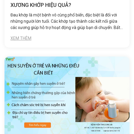
XƯƠNG KHỚP HIỆU QUẢ?
Đau khớp là một bệnh vô cùng phổ biến, đặc biệt là đối với
những người lớn tuổi. Các khớp tạo thành các kết nối giữa
các xương giúp hỗ trợ hoạt động và giúp bạn di chuyển. Bất
kỳ tổn thương nào cho khớp do bệnh tật hoặc chấn thương
XEM THÊM
có thể cản trở chuyển động của bạn và gây ra nhiều đau đớn.
Vậy làm cách nào để giảm tình trạng này?