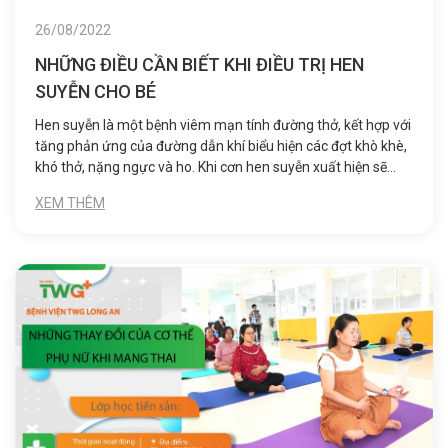
26/08/2022
NHỮNG ĐIỀU CẦN BIẾT KHI ĐIỀU TRỊ HEN
SUYỄN CHO BÉ
Hen suyễn là một bệnh viêm mạn tính đường thở, kết hợp với
tăng phản ứng của đường dẫn khí biểu hiện các đợt khò khè,
khó thở, nặng ngực và ho. Khi cơn hen suyễn xuất hiện sẽ
làm cho lớp niêm mạc phế quản dày lên, gây ra hiện tượng
XEM THÊM
viêm nhiễm, co thắt, phù nề, chứa đầy chất nhầy gây tắt
ngẽn.