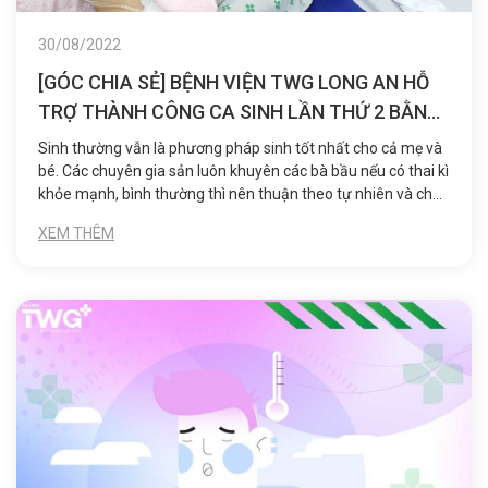
30/08/2022
[GÓC CHIA SẺ] BỆNH VIỆN TWG LONG AN HỖ
TRỢ THÀNH CÔNG CA SINH LẦN THỨ 2 BẰNG
PHƯƠNG PHÁP SINH THƯỜNG SAU LẦN ĐẦU
Sinh thường vẫn là phương pháp sinh tốt nhất cho cả mẹ và
SINH MỔ
bé. Các chuyên gia sản luôn khuyên các bà bầu nếu có thai kì
khỏe mạnh, bình thường thì nên thuận theo tự nhiên và chọn
phương pháp sinh thường.
XEM THÊM