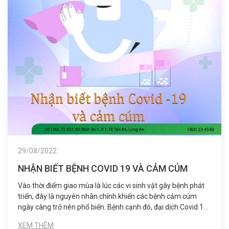
29/08/2022
NHẬN BIẾT BỆNH COVID 19 VÀ CẢM CÚM
Vào thời điểm giao mùa là lúc các vi sinh vật gây bệnh phát
triển, đây là nguyên nhân chính khiến các bệnh cảm cúm
ngày càng trở nên phổ biến. Bệnh cạnh đó, đại dịch Covid 19
vẫn còn đang hoành hành. Nhiều người vẫn còn đang nhầm
XEM THÊM
lẫn giữa Covid 19 và cảm thông thường.