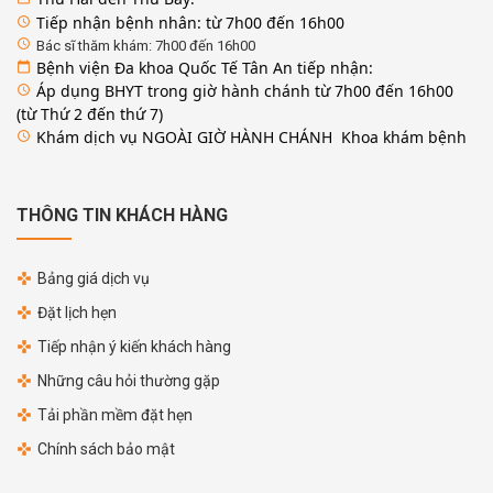
Tiếp nhận bệnh nhân: từ 7h00 đến 16h00
access_time
access_time
Bác sĩ thăm khám: 7h00 đến 16h00
Bệnh viện Đa khoa Quốc Tế Tân An tiếp nhận:
calendar_today
Áp dụng BHYT trong giờ hành chánh từ 7h00 đến 16h00
access_time
(từ Thứ 2 đến thứ 7)
Khám dịch vụ NGOÀI GIỜ HÀNH CHÁNH Khoa khám bệnh
access_time
THÔNG TIN KHÁCH HÀNG
Bảng giá dịch vụ
Đặt lịch hẹn
Tiếp nhận ý kiến khách hàng
Những câu hỏi thường gặp
Tải phần mềm đặt hẹn
Chính sách bảo mật