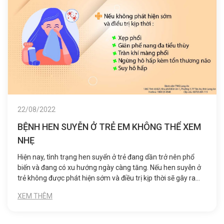
22/08/2022
BỆNH HEN SUYỄN Ở TRẺ EM KHÔNG THỂ XEM
NHẸ
Hiện nay, tình trạng hen suyển ở trẻ đang dần trở nên phổ
biến và đang có xu hướng ngày càng tăng. Nếu hen suyễn ở
trẻ không được phát hiện sớm và điều trị kịp thời sẽ gây ra
những tai biến làm ảnh hưởng nghiêm trọng đến sức khỏe
XEM THÊM
của trẻ.