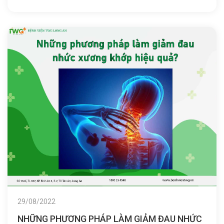
29/08/2022
NHỮNG PHƯƠNG PHÁP LÀM GIẢM ĐAU NHỨC