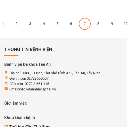
1
2
3
4
5
6
7
8
9
1
THÔNG TIN BỆNH VIỆN
Bệnh viện Đa khoa Tân An
location_on
Địa chỉ: 136C, TL827, Khu phó Bình An I, Tân An, Tây Ninh
perm_phone_msg
Điện thoại:02723550507
perm_phone_msg
Cấp cứu: 0272 3 661 115
email
Email:info@tananhospital.vn
Giờ làm việc
Khoa khám bệnh
Thứ Hai đến Thứ Bảy:
calendar_today