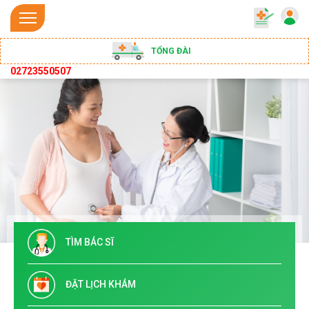
TỔNG ĐÀI
02723550507
TÌM BÁC SĨ
ĐẶT LỊCH KHÁM