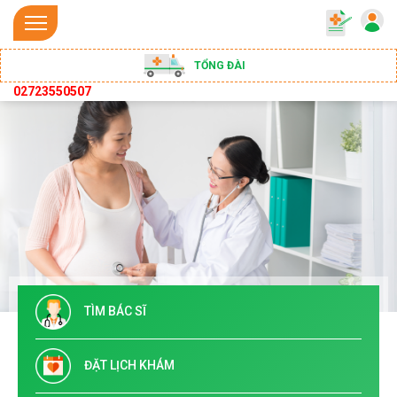
TỔNG ĐÀI
02723550507
TÌM BÁC SĨ
ĐẶT LỊCH KHÁM