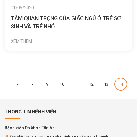
11/05/2020
TẦM QUAN TRỌNG CỦA GIẤC NGỦ Ở TRẺ SƠ
SINH VÀ TRẺ NHỎ
XEM THÊM
«
‹
9
10
11
12
13
14
THÔNG TIN BỆNH VIỆN
Bệnh viện Đa khoa Tân An
location_on