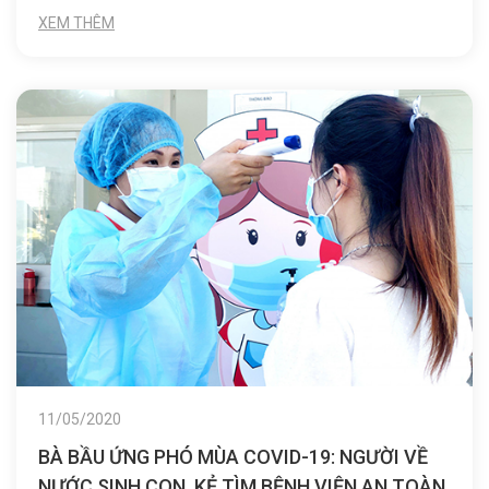
XEM THÊM
11/05/2020
BÀ BẦU ỨNG PHÓ MÙA COVID-19: NGƯỜI VỀ
NƯỚC SINH CON, KẺ TÌM BỆNH VIỆN AN TOÀN