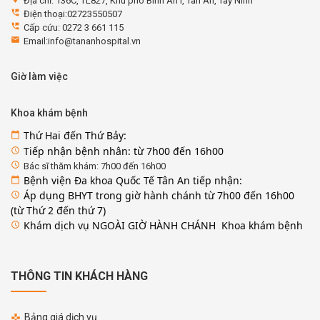
Địa chỉ: 136C, TL827, Khu phó Bình An I, Tân An, Tây Ninh
perm_phone_msg
Điện thoại:02723550507
perm_phone_msg
Cấp cứu: 0272 3 661 115
email
Email:info@tananhospital.vn
Giờ làm việc
Khoa khám bệnh
Thứ Hai đến Thứ Bảy:
calendar_today
Tiếp nhận bệnh nhân: từ 7h00 đến 16h00
access_time
access_time
Bác sĩ thăm khám: 7h00 đến 16h00
Bệnh viện Đa khoa Quốc Tế Tân An tiếp nhận:
calendar_today
Áp dụng BHYT trong giờ hành chánh từ 7h00 đến 16h00
access_time
(từ Thứ 2 đến thứ 7)
Khám dịch vụ NGOÀI GIỜ HÀNH CHÁNH Khoa khám bệnh
access_time
THÔNG TIN KHÁCH HÀNG
Bảng giá dịch vụ