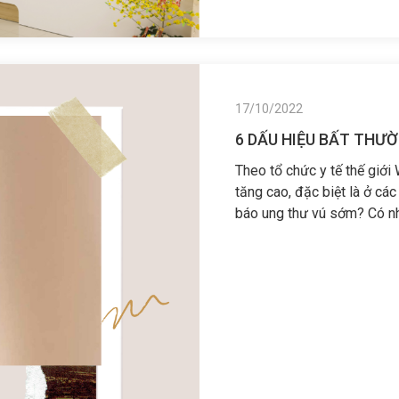
17/10/2022
​6 DẤU HIỆU BẤT THƯ
Theo tổ chức y tế thế giớ
tăng cao, đặc biệt là ở cá
báo ung thư vú sớm? Có n
nhất?