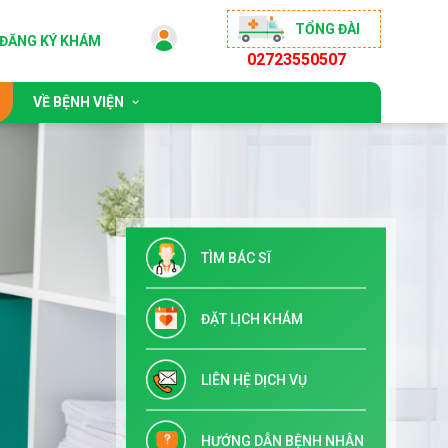
TỔNG ĐÀI
ĐĂNG KÝ KHÁM
02723550507
VỀ BỆNH VIỆN
 động
Giới thiệu chung
sống khỏe
Đội ngũ bác sĩ
ộng đồng
Chỉ đạo tuyến & Đào tạo
TÌM BÁC SĨ
 đãi
Danh mục dịch vụ kỹ thuật
Tuyển dụng
ĐẶT LỊCH KHÁM
Liên hệ
LIÊN HỆ DỊCH VỤ
HƯỚNG DẪN BỆNH NHÂN