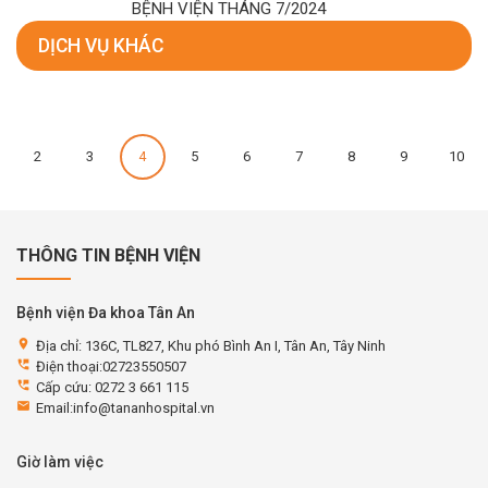
BỆNH VIỆN THÁNG 7/2024
DỊCH VỤ KHÁC
2
3
4
5
6
7
8
9
10
THÔNG TIN BỆNH VIỆN
Bệnh viện Đa khoa Tân An
location_on
Địa chỉ: 136C, TL827, Khu phó Bình An I, Tân An, Tây Ninh
perm_phone_msg
Điện thoại:02723550507
perm_phone_msg
Cấp cứu: 0272 3 661 115
email
Email:info@tananhospital.vn
Giờ làm việc