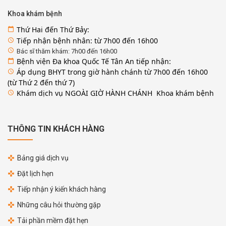
Khoa khám bệnh
Thứ Hai đến Thứ Bảy:
calendar_today
Tiếp nhận bệnh nhân: từ 7h00 đến 16h00
access_time
access_time
Bác sĩ thăm khám: 7h00 đến 16h00
Bệnh viện Đa khoa Quốc Tế Tân An tiếp nhận:
calendar_today
Áp dụng BHYT trong giờ hành chánh từ 7h00 đến 16h00
access_time
(từ Thứ 2 đến thứ 7)
Khám dịch vụ NGOÀI GIỜ HÀNH CHÁNH Khoa khám bệnh
access_time
THÔNG TIN KHÁCH HÀNG
Bảng giá dịch vụ
Đặt lịch hẹn
Tiếp nhận ý kiến khách hàng
Những câu hỏi thường gặp
Tải phần mềm đặt hẹn