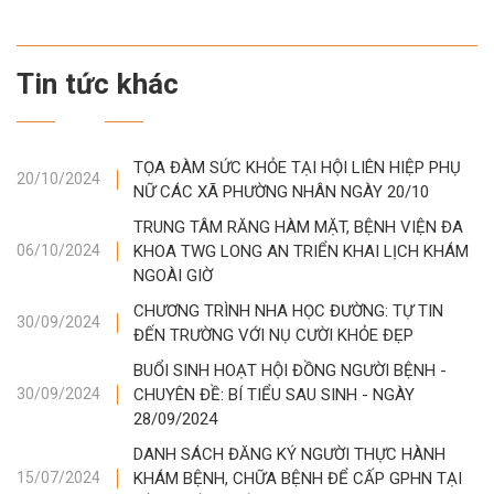
Tin tức khác
TỌA ĐÀM SỨC KHỎE TẠI HỘI LIÊN HIỆP PHỤ
20/10/2024
NỮ CÁC XÃ PHƯỜNG NHÂN NGÀY 20/10
TRUNG TÂM RĂNG HÀM MẶT, BỆNH VIỆN ĐA
KHOA TWG LONG AN TRIỂN KHAI LỊCH KHÁM
06/10/2024
NGOÀI GIỜ
CHƯƠNG TRÌNH NHA HỌC ĐƯỜNG: TỰ TIN
30/09/2024
ĐẾN TRƯỜNG VỚI NỤ CƯỜI KHỎE ĐẸP
BUỔI SINH HOẠT HỘI ĐỒNG NGƯỜI BỆNH -
CHUYÊN ĐỀ: BÍ TIỂU SAU SINH - NGÀY
30/09/2024
28/09/2024
DANH SÁCH ĐĂNG KÝ NGƯỜI THỰC HÀNH
KHÁM BỆNH, CHỮA BỆNH ĐỂ CẤP GPHN TẠI
15/07/2024