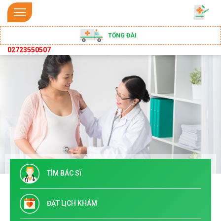
TỔNG ĐÀI
02723550507
TÌM BÁC SĨ
ĐẶT LỊCH KHÁM