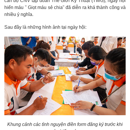
cán bộ CNV tập đoàn Thế Giới Kỹ Thuật (TWG), ngày hội
hiến máu " Giọt máu sẻ chia" đã diễn ra khá thành công và
nhiều ý nghĩa.
Sau đây là những hình ảnh tại ngày hội:
Khung cảnh các tình nguyện điền form đăng ký trước khi