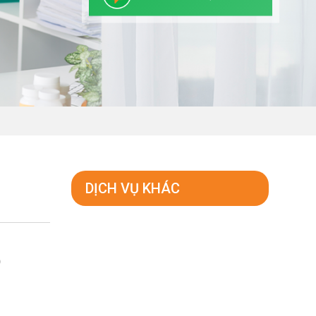
DỊCH VỤ KHÁC
g
0
i