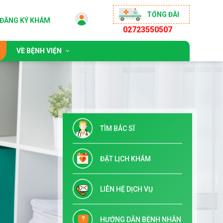
TỔNG ĐÀI
ĐĂNG KÝ KHÁM
02723550507
VỀ BỆNH VIỆN
 động
Giới thiệu chung
sống khỏe
Đội ngũ bác sĩ
ộng đồng
Chỉ đạo tuyến & Đào tạo
TÌM BÁC SĨ
 đãi
Danh mục dịch vụ kỹ thuật
Tuyển dụng
ĐẶT LỊCH KHÁM
Liên hệ
LIÊN HỆ DỊCH VỤ
HƯỚNG DẪN BỆNH NHÂN