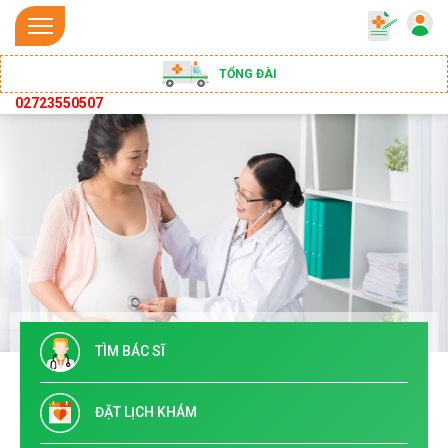
TỔNG ĐÀI
02723550507
TÌM BÁC SĨ
ĐẶT LỊCH KHÁM