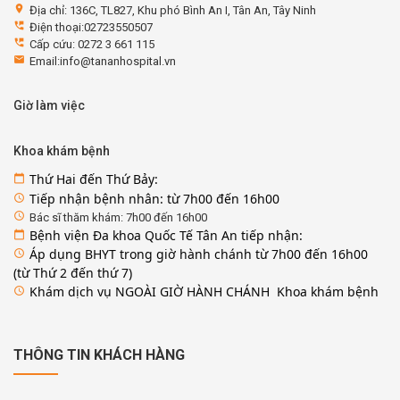
location_on
Địa chỉ: 136C, TL827, Khu phó Bình An I, Tân An, Tây Ninh
perm_phone_msg
Điện thoại:02723550507
perm_phone_msg
Cấp cứu: 0272 3 661 115
email
Email:info@tananhospital.vn
Giờ làm việc
Khoa khám bệnh
Thứ Hai đến Thứ Bảy:
calendar_today
Tiếp nhận bệnh nhân: từ 7h00 đến 16h00
access_time
access_time
Bác sĩ thăm khám: 7h00 đến 16h00
Bệnh viện Đa khoa Quốc Tế Tân An tiếp nhận:
calendar_today
Áp dụng BHYT trong giờ hành chánh từ 7h00 đến 16h00
access_time
(từ Thứ 2 đến thứ 7)
Khám dịch vụ NGOÀI GIỜ HÀNH CHÁNH Khoa khám bệnh
access_time
THÔNG TIN KHÁCH HÀNG