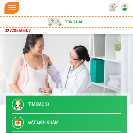
TỔNG ĐÀI
02723550507
TÌM BÁC SĨ
ĐẶT LỊCH KHÁM