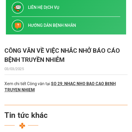
LIÊN HỆ DỊCH VỤ
HƯỚNG DẪN BỆNH NHÂN
CÔNG VĂN VỀ VIỆC NHẮC NHỞ BÁO CÁO
BỆNH TRUYỀN NHIỄM
03/03/2025
Xem chi tiết Công văn tại
SO 29_NHAC NHO BAO CAO BẸNH
TRUYEN NHIEM
Tin tức khác