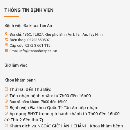
THÔNG TIN BỆNH VIỆN
Bệnh viện Đa khoa Tân An
location_on
Địa chỉ: 136C, TL827, Khu phó Bình An I, Tân An, Tây Ninh
perm_phone_msg
Điện thoại:02723550507
perm_phone_msg
Cấp cứu: 0272 3 661 115
email
Email:info@tananhospital.vn
Giờ làm việc
Khoa khám bệnh
Thứ Hai đến Thứ Bảy:
calendar_today
Tiếp nhận bệnh nhân: từ 7h00 đến 16h00
access_time
access_time
Bác sĩ thăm khám: 7h00 đến 16h00
Bệnh viện Đa khoa Quốc Tế Tân An tiếp nhận:
calendar_today
Áp dụng BHYT trong giờ hành chánh từ 7h00 đến 16h00
access_time
(từ Thứ 2 đến thứ 7)
Khám dịch vụ NGOÀI GIỜ HÀNH CHÁNH Khoa khám bệnh
access_time