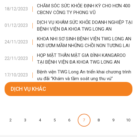
CHĂM SÓC SỨC KHỎE ĐỊNH KỲ CHO HƠN 400
18/12/2023
CBCNV CÔNG TY PHONG VŨ
DỊCH VỤ KHÁM SỨC KHỎE DOANH NGHIỆP TẠI
01/12/2023
BỆNH VIỆN ĐA KHOA TWG LONG AN
KHOA NHI SƠ SINH BỆNH VIỆN TWG LONG AN
24/11/2023
NƠI ƯƠM MẦM NHỮNG CHỒI NON TƯƠNG LAI
HỌP MẶT THÂN MẬT GIA ĐÌNH KANGAROO
22/11/2023
TẠI BỆNH VIỆN ĐA KHOA TWG LONG AN
Bệnh viện TWG Long An triển khai chương trình
17/10/2023
ưu đãi “Khám và tầm soát ung thu vú”
DỊCH VỤ KHÁC
2
3
4
5
6
7
8
9
10