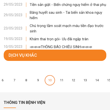
Tiền sản giật - Biến chứng nguy hiểm ở thai phụ
29/05/2023
Băng huyết sau sinh - Tai biến sản khoa nguy
29/05/2023
hiểm
Chú trọng tầm soát mạch máu tiền đạo trước
23/05/2023
sinh
Khám thai trọn gói- Ưu đãi ngập tràn
19/05/2023
📣📣📣THÔNG BÁO CHIÊU SINH📣📣📣
10/05/2023
DỊCH VỤ KHÁC
6
7
8
9
10
11
12
13
14
1
THÔNG TIN BỆNH VIỆN