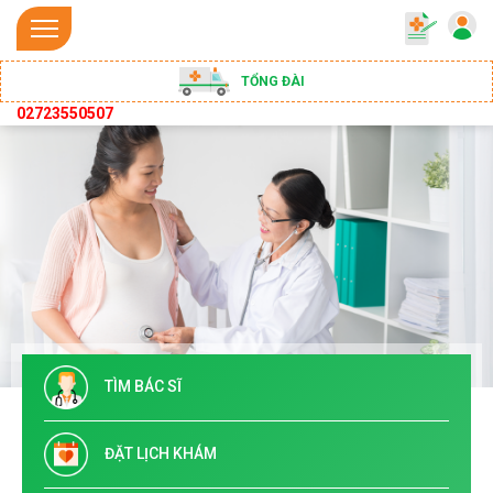
TỔNG ĐÀI
02723550507
TÌM BÁC SĨ
ĐẶT LỊCH KHÁM