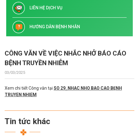
LIÊN HỆ DỊCH VỤ
HƯỚNG DẪN BỆNH NHÂN
CÔNG VĂN VỀ VIỆC NHẮC NHỞ BÁO CÁO
BỆNH TRUYỀN NHIỄM
03/03/2025
Xem chi tiết Công văn tại
SO 29_NHAC NHO BAO CAO BẸNH
TRUYEN NHIEM
Tin tức khác