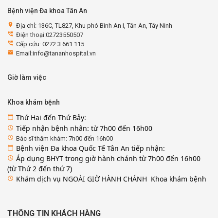
Bệnh viện Đa khoa Tân An
location_on
Địa chỉ: 136C, TL827, Khu phó Bình An I, Tân An, Tây Ninh
perm_phone_msg
Điện thoại:02723550507
perm_phone_msg
Cấp cứu: 0272 3 661 115
email
Email:info@tananhospital.vn
Giờ làm việc
Khoa khám bệnh
Thứ Hai đến Thứ Bảy:
calendar_today
Tiếp nhận bệnh nhân: từ 7h00 đến 16h00
access_time
access_time
Bác sĩ thăm khám: 7h00 đến 16h00
Bệnh viện Đa khoa Quốc Tế Tân An tiếp nhận:
calendar_today
Áp dụng BHYT trong giờ hành chánh từ 7h00 đến 16h00
access_time
(từ Thứ 2 đến thứ 7)
Khám dịch vụ NGOÀI GIỜ HÀNH CHÁNH Khoa khám bệnh
access_time
THÔNG TIN KHÁCH HÀNG