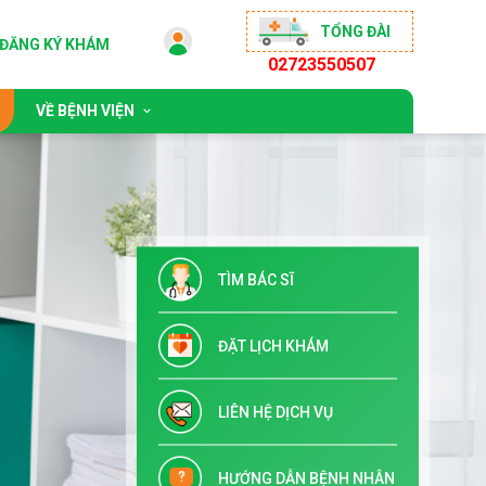
TỔNG ĐÀI
ĐĂNG KÝ KHÁM
02723550507
VỀ BỆNH VIỆN
 động
Giới thiệu chung
sống khỏe
Đội ngũ bác sĩ
ộng đồng
Chỉ đạo tuyến & Đào tạo
TÌM BÁC SĨ
 đãi
Danh mục dịch vụ kỹ thuật
Tuyển dụng
ĐẶT LỊCH KHÁM
Liên hệ
LIÊN HỆ DỊCH VỤ
HƯỚNG DẪN BỆNH NHÂN