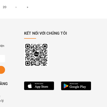
20
›
»
KẾT NỐI VỚI CHÚNG TÔI
viện
HÀNG
c
 lý