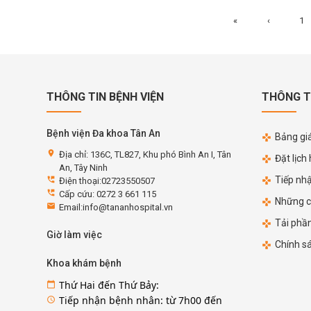
«
‹
1
THÔNG TIN BỆNH VIỆN
THÔNG T
Bệnh viện Đa khoa Tân An
Bảng giá
location_on
Địa chỉ: 136C, TL827, Khu phó Bình An I, Tân
Đặt lịch
An, Tây Ninh
Tiếp nh
perm_phone_msg
Điện thoại:02723550507
perm_phone_msg
Cấp cứu: 0272 3 661 115
Những c
email
Email:info@tananhospital.vn
Tải phầ
Giờ làm việc
Chính s
Khoa khám bệnh
Thứ Hai đến Thứ Bảy:
calendar_today
Tiếp nhận bệnh nhân: từ 7h00 đến
access_time