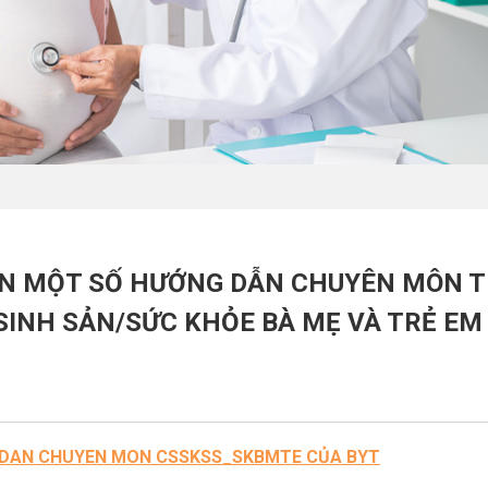
IỆN MỘT SỐ HƯỚNG DẪN CHUYÊN MÔN 
SINH SẢN/SỨC KHỎE BÀ MẸ VÀ TRẺ EM
G DAN CHUYEN MON CSSKSS_SKBMTE CỦA BYT