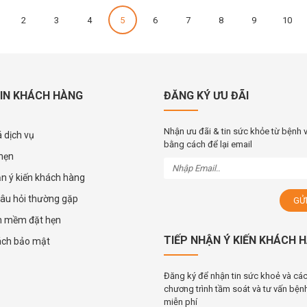
2
3
4
5
6
7
8
9
10
IN KHÁCH HÀNG
ĐĂNG KÝ ƯU ĐÃI
Nhận ưu đãi & tin sức khỏe từ bệnh 
 dịch vụ
bằng cách để lại email
 hẹn
ận ý kiến khách hàng
âu hỏi thường gặp
n mềm đặt hẹn
TIẾP NHẬN Ý KIẾN KHÁCH 
ách bảo mật
Đăng ký để nhận tin sức khoẻ và cá
chương trình tầm soát và tư vấn bệnh
miễn phí