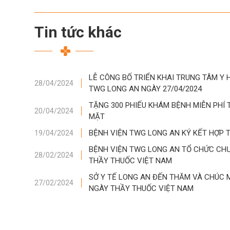
Tin tức khác
LỄ CÔNG BỐ TRIỂN KHAI TRUNG TÂM Y 
28/04/2024
TWG LONG AN NGÀY 27/04/2024
TẶNG 300 PHIẾU KHÁM BỆNH MIỄN PHÍ
20/04/2024
MẶT
BỆNH VIỆN TWG LONG AN KÝ KẾT HỢP 
19/04/2024
BỆNH VIỆN TWG LONG AN TỔ CHỨC CHƯ
28/02/2024
THẦY THUỐC VIỆT NAM
SỞ Y TẾ LONG AN ĐẾN THĂM VÀ CHÚC 
27/02/2024
NGÀY THẦY THUỐC VIỆT NAM