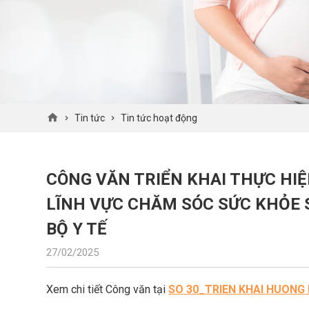
Tin tức
Tin tức hoạt động
CÔNG VĂN TRIỂN KHAI THỰC H
LĨNH VỰC CHĂM SÓC SỨC KHỎE 
BỘ Y TẾ
27/02/2025
Xem chi tiết Công văn tại
SO 30_TRIEN KHAI HUON