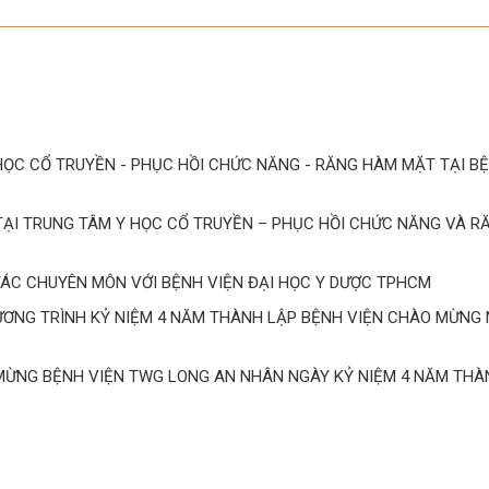
HỌC CỔ TRUYỀN - PHỤC HỒI CHỨC NĂNG - RĂNG HÀM MẶT TẠI B
 TẠI TRUNG TÂM Y HỌC CỔ TRUYỀN – PHỤC HỒI CHỨC NĂNG VÀ 
TÁC CHUYÊN MÔN VỚI BỆNH VIỆN ĐẠI HỌC Y DƯỢC TPHCM
ƠNG TRÌNH KỶ NIỆM 4 NĂM THÀNH LẬP BỆNH VIỆN CHÀO MỪNG
MỪNG BỆNH VIỆN TWG LONG AN NHÂN NGÀY KỶ NIỆM 4 NĂM THÀ