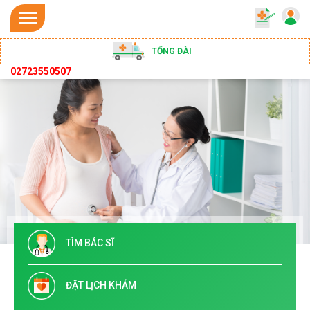
TỔNG ĐÀI
02723550507
TÌM BÁC SĨ
ĐẶT LỊCH KHÁM