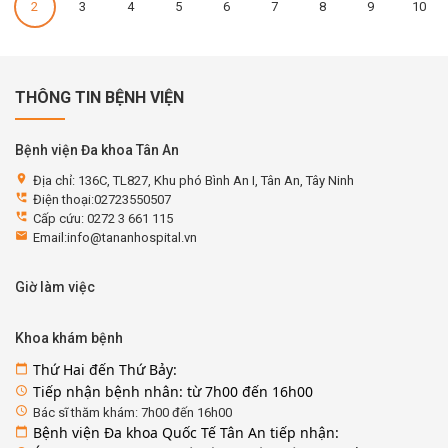
2
3
4
5
6
7
8
9
10
THÔNG TIN BỆNH VIỆN
Bệnh viện Đa khoa Tân An
location_on
Địa chỉ: 136C, TL827, Khu phó Bình An I, Tân An, Tây Ninh
perm_phone_msg
Điện thoại:02723550507
perm_phone_msg
Cấp cứu: 0272 3 661 115
email
Email:info@tananhospital.vn
Giờ làm việc
Khoa khám bệnh
Thứ Hai đến Thứ Bảy:
calendar_today
Tiếp nhận bệnh nhân: từ 7h00 đến 16h00
access_time
access_time
Bác sĩ thăm khám: 7h00 đến 16h00
Bệnh viện Đa khoa Quốc Tế Tân An tiếp nhận:
calendar_today