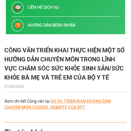
LIÊN HỆ DỊCH VỤ
HƯỚNG DẪN BỆNH NHÂN
CÔNG VĂN TRIỂN KHAI THỰC HIỆN MỘT SỐ
HƯỚNG DẪN CHUYÊN MÔN TRONG LĨNH
VỰC CHĂM SÓC SỨC KHỎE SINH SẢN/SỨC
KHỎE BÀ MẸ VÀ TRẺ EM CỦA BỘ Y TẾ
27/02/2025
Xem chi tiết Công văn tại
SO 30_TRIEN KHAI HUONG DAN
CHUYEN MON CSSKSS_SKBMTE CỦA BYT