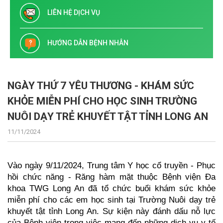
LIÊN HỆ DỊCH VỤ
HƯỚNG DẪN BỆNH NHÂN
NGÀY THỨ 7 YÊU THƯƠNG - KHÁM SỨC
KHỎE MIỄN PHÍ CHO HỌC SINH TRƯỜNG
NUÔI DẠY TRẺ KHUYẾT TẬT TỈNH LONG AN
11/11/2024
Vào ngày 9/11/2024, Trung tâm Y học cổ truyền - Phục
hồi chức năng - Răng hàm mặt thuộc Bệnh viện Đa
khoa TWG Long An đã tổ chức buổi khám sức khỏe
miễn phí cho các em học sinh tại Trường Nuôi dạy trẻ
khuyết tật tỉnh Long An. Sự kiện này đánh dấu nỗ lực
của Bệnh viện trong việc mang đến những dịch vụ y tế