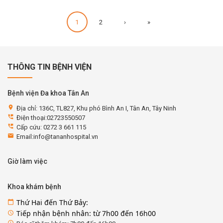
1
2
›
»
THÔNG TIN BỆNH VIỆN
Bệnh viện Đa khoa Tân An
location_on
Địa chỉ: 136C, TL827, Khu phó Bình An I, Tân An, Tây Ninh
perm_phone_msg
Điện thoại:02723550507
perm_phone_msg
Cấp cứu: 0272 3 661 115
email
Email:info@tananhospital.vn
Giờ làm việc
Khoa khám bệnh
Thứ Hai đến Thứ Bảy:
calendar_today
Tiếp nhận bệnh nhân: từ 7h00 đến 16h00
access_time
access_time