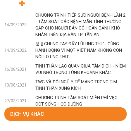
CHƯƠNG TRÌNH TIẾP SỨC NGƯỜI BỆNH LẦN 2
- TẦM SOÁT CÁC BỆNH MÃN TÍNH THƯỜNG
14/09/2023
GẶP CHO NGƯỜI DÂN CÓ HOÀN CẢNH KHÓ
KHĂN TRÊN ĐỊA BÀN TP. TÂN AN
🧬🧬CHUNG TAY ĐẨY LÙI UNG THƯ - CÙNG
HÀNH ĐỘNG VÌ MỘT VIỆT NAM KHÔNG CÒN
14/09/2022
NỖI LO UNG THƯ
TINH THẦN LẠC QUAN GIỮA TÂM DỊCH - NIỀM
16/08/2021
VUI NHỎ TRONG TỪNG KHOẢNH KHẮC
TWG VÀ ĐỘI NGŨ Y TẾ MANG TRONG TIM
10/08/2021
TINH THẦN XUNG KÍCH
CHƯƠNG TRÌNH TẦM SOÁT MIỄN PHÍ VẸO
27/03/2021
CỘT SỐNG HỌC ĐƯỜNG
DỊCH VỤ KHÁC