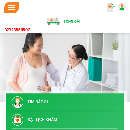
TỔNG ĐÀI
02723550507
TÌM BÁC SĨ
ĐẶT LỊCH KHÁM