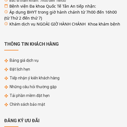
Bác sĩ thăm khám: 7h00 đến 16h00
Bệnh viện Đa khoa Quốc Tế Tân An tiếp nhận:
calendar_today
Áp dụng BHYT trong giờ hành chánh từ 7h00 đến 16h00
access_time
(từ Thứ 2 đến thứ 7)
Khám dịch vụ NGOÀI GIỜ HÀNH CHÁNH Khoa khám bệnh
access_time
THÔNG TIN KHÁCH HÀNG
Bảng giá dịch vụ
Đặt lịch hẹn
Tiếp nhận ý kiến khách hàng
Những câu hỏi thường gặp
Tải phần mềm đặt hẹn
Chính sách bảo mật
ĐĂNG KÝ ƯU ĐÃI