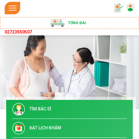
TỔNG ĐÀI
02723550507
TÌM BÁC SĨ
ĐẶT LỊCH KHÁM