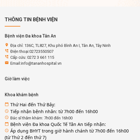
THÔNG TIN BỆNH VIỆN
Bệnh viện Đa khoa Tân An
location_on
Địa chỉ: 136C, TL827, Khu phó Bình An I, Tân An, Tây Ninh
perm_phone_msg
Điện thoại:02723550507
perm_phone_msg
Cấp cứu: 0272 3 661 115
email
Email:info@tananhospital.vn
Giờ làm việc
Khoa khám bệnh
Thứ Hai đến Thứ Bảy:
calendar_today
Tiếp nhận bệnh nhân: từ 7h00 đến 16h00
access_time
access_time
Bác sĩ thăm khám: 7h00 đến 16h00
Bệnh viện Đa khoa Quốc Tế Tân An tiếp nhận:
calendar_today
Áp dụng BHYT trong giờ hành chánh từ 7h00 đến 16h00
access_time
(từ Thứ 2 đến thứ 7)