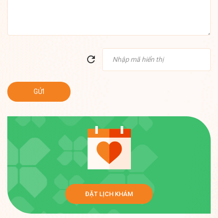
ĐẶT LỊCH KHÁM