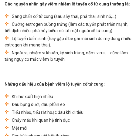
Các nguyên nhân gây viêm nhiễm lộ tuyến cổ tử cung thường là:
Sang chấn cổ tử cung (sau sảy thai, phá thai, sinh nở,...)
Cường estrogen buồng trứng (làm các tuyến phát triển mạnh,
tiết dịch nhiều, phá hủy biểu mô lát mặt ngoài cổ tử cung)
Lộ tuyến bẩm sinh (hay gặp ở bé gái mới sinh do mẹ dùng nhiều
estrogen khi mang thai).
Ngoài ra, nhiễm vi khuẩn, ký sinh trùng, nấm, virus,... cũng làm
tăng nguy cơ mắc viêm lộ tuyến.
Những dấu hiệu của bệnh viêm lộ tuyến cổ tử cung:
Khí hư xuất hiện nhiều
Đau bụng dưới, đau phần eo
Tiểu nhiều, tiểu rắt hoặc đau khi đi tiểu
Chảy máu khi quan hệ tình dục
Mệt mỏi
Chu kỳ kinh nguyệt bất thường