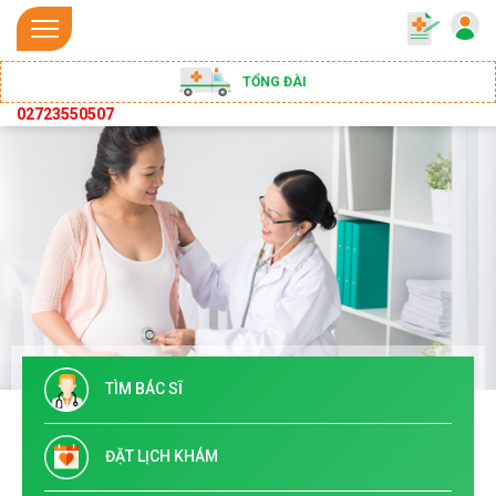
TỔNG ĐÀI
02723550507
TÌM BÁC SĨ
ĐẶT LỊCH KHÁM