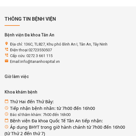
THÔNG TIN BỆNH VIỆN
Bệnh viện Đa khoa Tân An
location_on
Địa chỉ: 136C, TL827, Khu phó Bình An I, Tân An, Tây Ninh
perm_phone_msg
Điện thoại:02723550507
perm_phone_msg
Cấp cứu: 0272 3 661 115
email
Email:info@tananhospital.vn
Giờ làm việc
Khoa khám bệnh
Thứ Hai đến Thứ Bảy:
calendar_today
Tiếp nhận bệnh nhân: từ 7h00 đến 16h00
access_time
access_time
Bác sĩ thăm khám: 7h00 đến 16h00
Bệnh viện Đa khoa Quốc Tế Tân An tiếp nhận:
calendar_today
Áp dụng BHYT trong giờ hành chánh từ 7h00 đến 16h00
access_time
(từ Thứ 2 đến thứ 7)