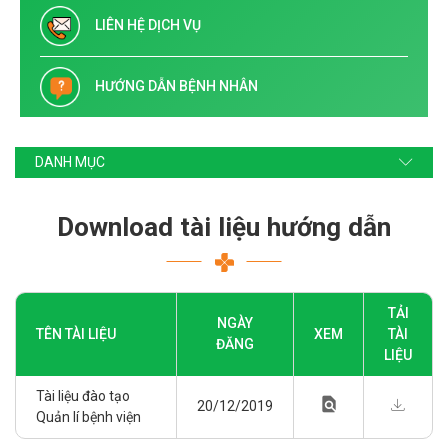
LIÊN HỆ DỊCH VỤ
HƯỚNG DẪN BỆNH NHÂN
DANH MỤC
Download tài liệu hướng dẫn
TẢI
NGÀY
TÊN TÀI LIỆU
XEM
TÀI
ĐĂNG
LIỆU
Tài liệu đào tạo
find_in_page
20/12/2019
Quản lí bệnh viện