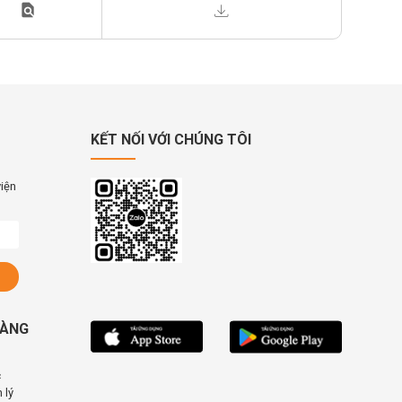
find_in_page
KẾT NỐI VỚI CHÚNG TÔI
viện
HÀNG
c
 lý