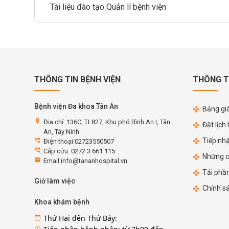
Tài liệu đào tạo Quản lí bệnh viện
THÔNG TIN BỆNH VIỆN
THÔNG T
Bệnh viện Đa khoa Tân An
Bảng giá
location_on
Địa chỉ: 136C, TL827, Khu phó Bình An I, Tân
Đặt lịch
An, Tây Ninh
Tiếp nh
perm_phone_msg
Điện thoại:02723550507
perm_phone_msg
Cấp cứu: 0272 3 661 115
Những c
email
Email:info@tananhospital.vn
Tải phầ
Giờ làm việc
Chính s
Khoa khám bệnh
Thứ Hai đến Thứ Bảy:
calendar_today
access_time