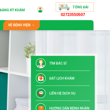
TỔNG ĐÀI
ĐĂNG KÝ KHÁM
02723550507
VỀ BỆNH VIỆN
 động
Giới thiệu chung
sống khỏe
Đội ngũ bác sĩ
ộng đồng
Chỉ đạo tuyến & Đào tạo
TÌM BÁC SĨ
 đãi
Danh mục dịch vụ kỹ thuật
Tuyển dụng
ĐẶT LỊCH KHÁM
Liên hệ
LIÊN HỆ DỊCH VỤ
HƯỚNG DẪN BỆNH NHÂN