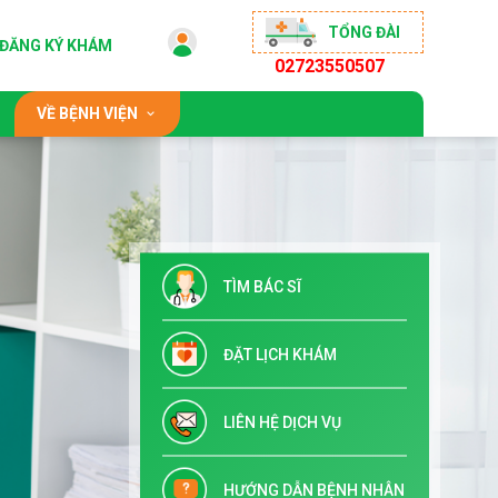
TỔNG ĐÀI
ĐĂNG KÝ KHÁM
02723550507
VỀ BỆNH VIỆN
 động
Giới thiệu chung
sống khỏe
Đội ngũ bác sĩ
ộng đồng
Chỉ đạo tuyến & Đào tạo
TÌM BÁC SĨ
 đãi
Danh mục dịch vụ kỹ thuật
Tuyển dụng
ĐẶT LỊCH KHÁM
Liên hệ
LIÊN HỆ DỊCH VỤ
HƯỚNG DẪN BỆNH NHÂN