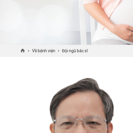
Về bệnh viện
Đội ngũ bác sĩ