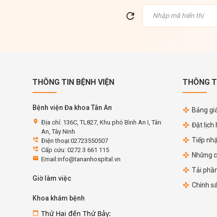
THÔNG TIN BỆNH VIỆN
THÔNG T
Bệnh viện Đa khoa Tân An
Bảng giá
location_on
Địa chỉ: 136C, TL827, Khu phó Bình An I, Tân
Đặt lịch
An, Tây Ninh
Tiếp nh
perm_phone_msg
Điện thoại:02723550507
perm_phone_msg
Cấp cứu: 0272 3 661 115
Những c
email
Email:info@tananhospital.vn
Tải phầ
Giờ làm việc
Chính s
Khoa khám bệnh
Thứ Hai đến Thứ Bảy:
calendar_today