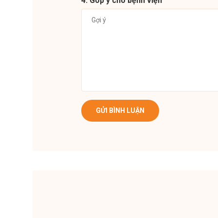
4. Góp ý cho bệnh viện
GỬI BÌNH LUẬN