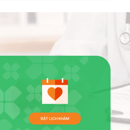
n
ĐẶT LỊCH KHÁM