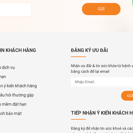
IN KHÁCH HÀNG
ĐĂNG KÝ ƯU ĐÃI
Nhận ưu đãi & tin sức khỏe từ bệnh 
 dịch vụ
bằng cách để lại email
 hẹn
ận ý kiến khách hàng
âu hỏi thường gặp
n mềm đặt hẹn
TIẾP NHẬN Ý KIẾN KHÁCH 
ách bảo mật
Đăng ký để nhận tin sức khoẻ và cá