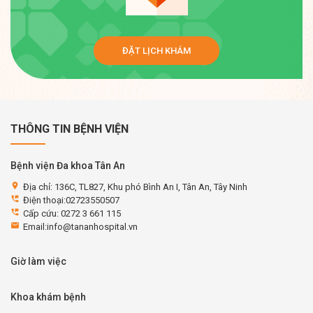
ĐẶT LỊCH KHÁM
THÔNG TIN BỆNH VIỆN
Bệnh viện Đa khoa Tân An
location_on
Địa chỉ: 136C, TL827, Khu phó Bình An I, Tân An, Tây Ninh
perm_phone_msg
Điện thoại:02723550507
perm_phone_msg
Cấp cứu: 0272 3 661 115
email
Email:info@tananhospital.vn
Giờ làm việc
Khoa khám bệnh