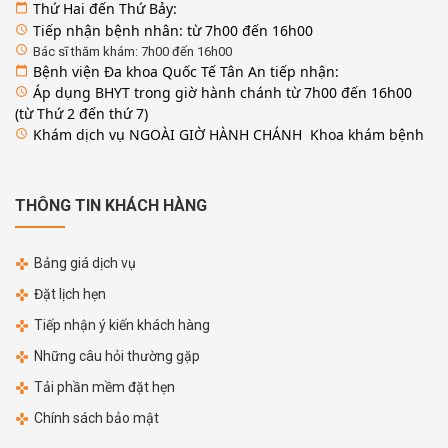
Thứ Hai đến Thứ Bảy:
calendar_today
Tiếp nhận bệnh nhân: từ 7h00 đến 16h00
access_time
access_time
Bác sĩ thăm khám: 7h00 đến 16h00
Bệnh viện Đa khoa Quốc Tế Tân An tiếp nhận:
calendar_today
Áp dụng BHYT trong giờ hành chánh từ 7h00 đến 16h00
access_time
(từ Thứ 2 đến thứ 7)
Khám dịch vụ NGOÀI GIỜ HÀNH CHÁNH Khoa khám bệnh
access_time
THÔNG TIN KHÁCH HÀNG
Bảng giá dịch vụ
Đặt lịch hẹn
Tiếp nhận ý kiến khách hàng
Những câu hỏi thường gặp
Tải phần mềm đặt hẹn
Chính sách bảo mật