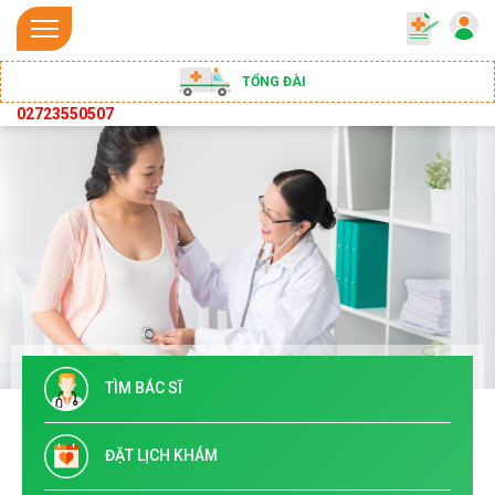
TỔNG ĐÀI
02723550507
TÌM BÁC SĨ
ĐẶT LỊCH KHÁM