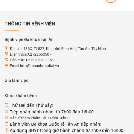
THÔNG TIN BỆNH VIỆN
Bệnh viện Đa khoa Tân An
location_on
Địa chỉ: 136C, TL827, Khu phó Bình An I, Tân An, Tây Ninh
perm_phone_msg
Điện thoại:02723550507
perm_phone_msg
Cấp cứu: 0272 3 661 115
email
Email:info@tananhospital.vn
Giờ làm việc
Khoa khám bệnh
Thứ Hai đến Thứ Bảy:
calendar_today
Tiếp nhận bệnh nhân: từ 7h00 đến 16h00
access_time
access_time
Bác sĩ thăm khám: 7h00 đến 16h00
Bệnh viện Đa khoa Quốc Tế Tân An tiếp nhận:
calendar_today
Áp dụng BHYT trong giờ hành chánh từ 7h00 đến 16h00
access_time