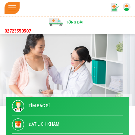
TỔNG ĐÀI
02723550507
TÌM BÁC SĨ
ĐẶT LỊCH KHÁM