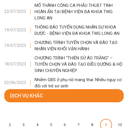
MỔ THÀNH CÔNG CA PHẪU THUẬT TINH
HOÀN ẨN TẠI BỆNH VIỆN ĐA KHOA TWG
22/07/2023
LONG AN
THÔNG BÁO TUYỂN DỤNG NHÂN SỰ KHOA
19/07/2023
DƯỢC - BỆNH VIỆN ĐA KHOA TWG LONG AN
CHƯƠNG TRÌNH TUYỂN CHỌN VÀ ĐÀO TẠO
19/07/2023
NHÂN VIÊN KHỐI VẬN HÀNH
CHƯƠNG TRÌNH “THIÊN SỨ ÁO TRẮNG” –
TUYỂN CHỌN VÀ ĐÀO TẠO ĐIỀU DƯỚNG & HỘ
18/07/2023
SINH CHUYÊN NGHIỆP
Nhiễm GBS ở phụ nữ mang thai: Nhiều nguy cơ
02/06/2023
đối với trẻ sơ sinh
DỊCH VỤ KHÁC
2
3
4
5
6
7
8
9
10