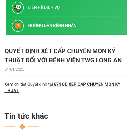
LIÊN HỆ DỊCH VỤ
HƯỚNG DẪN BỆNH NHÂN
QUYẾT ĐỊNH XÉT CẤP CHUYÊN MÔN KỸ
THUẬT ĐỐI VỚI BỆNH VIỆN TWG LONG AN
01/01/2025
Xem chi tiết Quyết định tại
674 QD XEP CAP CHUYEN MON KY
THUAT
Tin tức khác