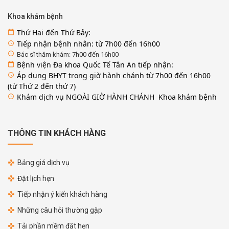
Khoa khám bệnh
Thứ Hai đến Thứ Bảy:
calendar_today
Tiếp nhận bệnh nhân: từ 7h00 đến 16h00
access_time
access_time
Bác sĩ thăm khám: 7h00 đến 16h00
Bệnh viện Đa khoa Quốc Tế Tân An tiếp nhận:
calendar_today
Áp dụng BHYT trong giờ hành chánh từ 7h00 đến 16h00
access_time
(từ Thứ 2 đến thứ 7)
Khám dịch vụ NGOÀI GIỜ HÀNH CHÁNH Khoa khám bệnh
access_time
THÔNG TIN KHÁCH HÀNG
Bảng giá dịch vụ
Đặt lịch hẹn
Tiếp nhận ý kiến khách hàng
Những câu hỏi thường gặp
Tải phần mềm đặt hẹn