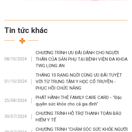
Tin tức khác
CHƯƠNG TRÌNH ƯU ĐÃI DÀNH CHO NGƯỜI
THÂN CỦA SẢN PHỤ TẠI BỆNH VIỆN ĐA KHOA
08/10/2024
TWG LONG AN
THÁNG 10 RẠNG NGỜI CÙNG ƯU ĐÃI TUYỆT
VỜI TỪ TRUNG TÂM Y HỌC CỔ TRUYỀN -
01/10/2024
PHỤC HỒI CHỨC NĂNG
PHÁT HÀNH THẺ FAMILY CARE CARD - "Đặc
25/08/2024
quyền sức khỏe cho cả gia đình"
CHƯƠNG TRÌNH HỖ TRỢ THANH TOÁN BẢO
30/07/2024
HIỂM Y TẾ
CHƯƠNG TRÌNH “CHĂM SÓC SỨC KHỎE NGƯỜI