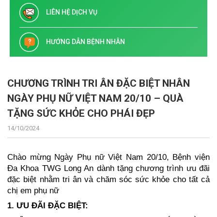
LIÊN HỆ DỊCH VỤ
HƯỚNG DẪN BỆNH NHÂN
CHƯƠNG TRÌNH TRI ÂN ĐẶC BIỆT NHÂN
NGÀY PHỤ NỮ VIỆT NAM 20/10 – QUÀ
TẶNG SỨC KHỎE CHO PHÁI ĐẸP
14/10/2024
Chào mừng Ngày Phụ nữ Việt Nam 20/10, Bệnh viện
Đa Khoa TWG Long An dành tặng chương trình ưu đãi
đặc biệt nhằm tri ân và chăm sóc sức khỏe cho tất cả
chị em phụ nữ
1. ƯU ĐÃI ĐẶC BIỆT: