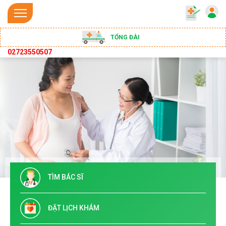
TỔNG ĐÀI
02723550507
TÌM BÁC SĨ
ĐẶT LỊCH KHÁM