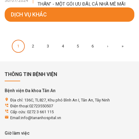
30/07/2024
THÂN” - MỘT GÓI ƯU ĐÃI, CẢ NHÀ MÊ MÃI
DỊCH VỤ KHÁC
1
2
3
4
5
6
›
»
THÔNG TIN BỆNH VIỆN
Bệnh viện Đa khoa Tân An
location_on
Địa chỉ: 136C, TL827, Khu phó Bình An I, Tân An, Tây Ninh
perm_phone_msg
Điện thoại:02723550507
perm_phone_msg
Cấp cứu: 0272 3 661 115
email
Email:info@tananhospital.vn
Giờ làm việc