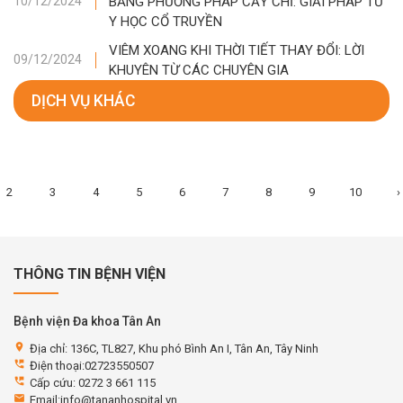
BẰNG PHƯƠNG PHÁP CẤY CHỈ: GIẢI PHÁP TỪ
10/12/2024
Y HỌC CỔ TRUYỀN
VIÊM XOANG KHI THỜI TIẾT THAY ĐỔI: LỜI
09/12/2024
KHUYÊN TỪ CÁC CHUYÊN GIA
DỊCH VỤ KHÁC
2
3
4
5
6
7
8
9
10
›
THÔNG TIN BỆNH VIỆN
Bệnh viện Đa khoa Tân An
location_on
Địa chỉ: 136C, TL827, Khu phó Bình An I, Tân An, Tây Ninh
perm_phone_msg
Điện thoại:02723550507
perm_phone_msg
Cấp cứu: 0272 3 661 115
email
Email:info@tananhospital.vn