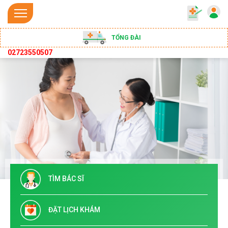
TỔNG ĐÀI
02723550507
TÌM BÁC SĨ
ĐẶT LỊCH KHÁM