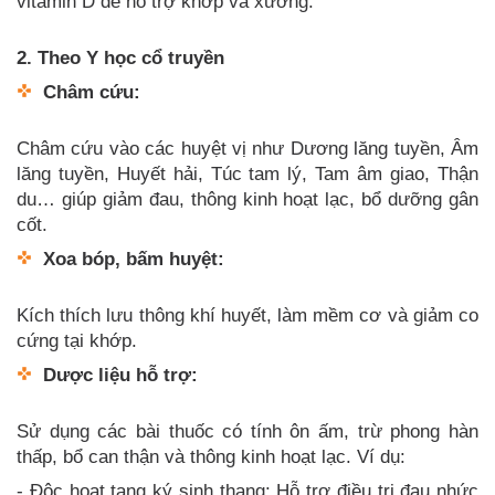
vitamin D để hỗ trợ khớp và xương.
2. Theo Y học cổ truyền
Châm cứu:
Châm cứu vào các huyệt vị như Dương lăng tuyền, Âm
lăng tuyền, Huyết hải, Túc tam lý, Tam âm giao, Thận
du… giúp giảm đau, thông kinh hoạt lạc, bổ dưỡng gân
cốt.
Xoa bóp, bấm huyệt:
Kích thích lưu thông khí huyết, làm mềm cơ và giảm co
cứng tại khớp.
Dược liệu hỗ trợ:
Sử dụng các bài thuốc có tính ôn ấm, trừ phong hàn
thấp, bổ can thận và thông kinh hoạt lạc. Ví dụ:
- Độc hoạt tang ký sinh thang: Hỗ trợ điều trị đau nhức