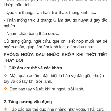
khớp mãn tính.
- Quế chi thang: Tán hàn, trừ thấp, thông kinh lạc.
- Thân thống trục ứ thang: Giảm đau do huyết ứ gây tắc
nghẽn.
- Ngâm chân bằng thảo dược:
Sử dụng gừng, ngải cứu, quế chi, kết hợp muối hạt để
ngâm chân, giúp làm ấm kinh lạc, giảm đau nhức.
PHÒNG NGỪA ĐAU NHỨC KHỚP KHI THỜI TIẾT
THAY ĐỔI
1. Giữ ấm cơ thể và các khớp
Mặc quần áo ấm, đặc biệt là bảo vệ đầu gối, khuỷu
tay và cổ tay khi trời lạnh.
Đeo bao tay và tất khi ra ngoài trời lạnh.
2. Tăng cường vận động
Tập các bài thể dục nhẹ nhàng như yoga, Thái cực