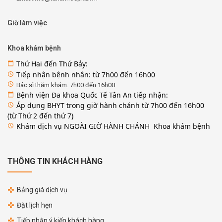
Giờ làm việc
Khoa khám bệnh
Thứ Hai đến Thứ Bảy:
calendar_today
Tiếp nhận bệnh nhân: từ 7h00 đến 16h00
access_time
access_time
Bác sĩ thăm khám: 7h00 đến 16h00
Bệnh viện Đa khoa Quốc Tế Tân An tiếp nhận:
calendar_today
Áp dụng BHYT trong giờ hành chánh từ 7h00 đến 16h00
access_time
(từ Thứ 2 đến thứ 7)
Khám dịch vụ NGOÀI GIỜ HÀNH CHÁNH Khoa khám bệnh
access_time
THÔNG TIN KHÁCH HÀNG
Bảng giá dịch vụ
Đặt lịch hẹn
Tiếp nhận ý kiến khách hàng