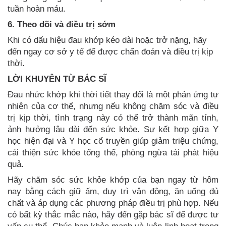
tuần hoàn máu.
6. Theo dõi và điều trị sớm
Khi có dấu hiệu đau khớp kéo dài hoặc trở nặng, hãy
đến ngay cơ sở y tế để được chẩn đoán và điều trị kịp
thời.
LỜI KHUYÊN TỪ BÁC SĨ
Đau nhức khớp khi thời tiết thay đổi là một phản ứng tự
nhiên của cơ thể, nhưng nếu không chăm sóc và điều
trị kịp thời, tình trạng này có thể trở thành mãn tính,
ảnh hưởng lâu dài đến sức khỏe. Sự kết hợp giữa Y
học hiện đại và Y học cổ truyền giúp giảm triệu chứng,
cải thiện sức khỏe tổng thể, phòng ngừa tái phát hiệu
quả.
Hãy chăm sóc sức khỏe khớp của bạn ngay từ hôm
nay bằng cách giữ ấm, duy trì vận động, ăn uống đủ
chất và áp dụng các phương pháp điều trị phù hợp. Nếu
có bất kỳ thắc mắc nào, hãy đến gặp bác sĩ để được tư
vấn cụ thể. Chúc bạn khỏe mạnh và luôn linh hoạt trong