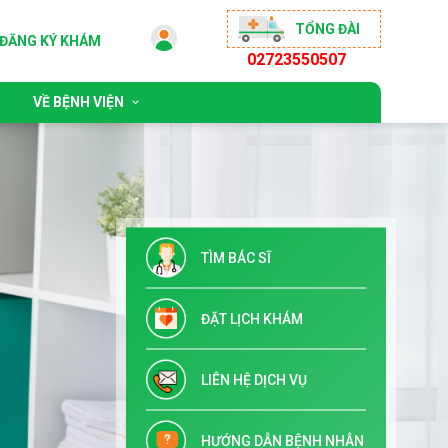
TỔNG ĐÀI
ĐĂNG KÝ KHÁM
02723550507
VỀ BỆNH VIỆN
 động
Giới thiệu chung
sống khỏe
Đội ngũ bác sĩ
ộng đồng
Chỉ đạo tuyến & Đào tạo
TÌM BÁC SĨ
 đãi
Danh mục dịch vụ kỹ thuật
Tuyển dụng
ĐẶT LỊCH KHÁM
Liên hệ
LIÊN HỆ DỊCH VỤ
HƯỚNG DẪN BỆNH NHÂN