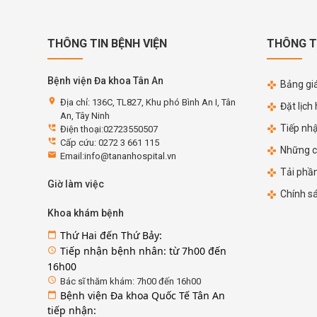
THÔNG TIN BỆNH VIỆN
THÔNG T
Bệnh viện Đa khoa Tân An
Bảng giá
location_on
Địa chỉ: 136C, TL827, Khu phó Bình An I, Tân
Đặt lịch
An, Tây Ninh
Tiếp nh
perm_phone_msg
Điện thoại:02723550507
perm_phone_msg
Cấp cứu: 0272 3 661 115
Những c
email
Email:info@tananhospital.vn
Tải phầ
Giờ làm việc
Chính s
Khoa khám bệnh
Thứ Hai đến Thứ Bảy:
calendar_today
Tiếp nhận bệnh nhân: từ 7h00 đến
access_time
16h00
access_time
Bác sĩ thăm khám: 7h00 đến 16h00
Bệnh viện Đa khoa Quốc Tế Tân An
calendar_today
tiếp nhận: