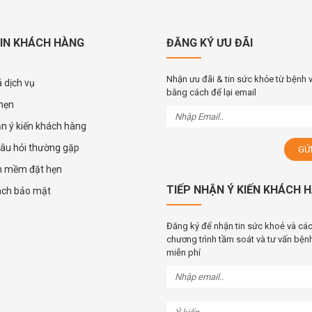
IN KHÁCH HÀNG
ĐĂNG KÝ ƯU ĐÃI
Nhận ưu đãi & tin sức khỏe từ bệnh 
 dịch vụ
bằng cách để lại email
 hẹn
ận ý kiến khách hàng
âu hỏi thường gặp
n mềm đặt hẹn
TIẾP NHẬN Ý KIẾN KHÁCH 
ách bảo mật
Đăng ký để nhận tin sức khoẻ và cá
chương trình tầm soát và tư vấn bệnh
miễn phí