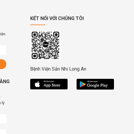
KẾT NỐI VỚI CHÚNG TÔI
viện
Bệnh Viện Sản Nhi Long An
HÀNG
c
 lý