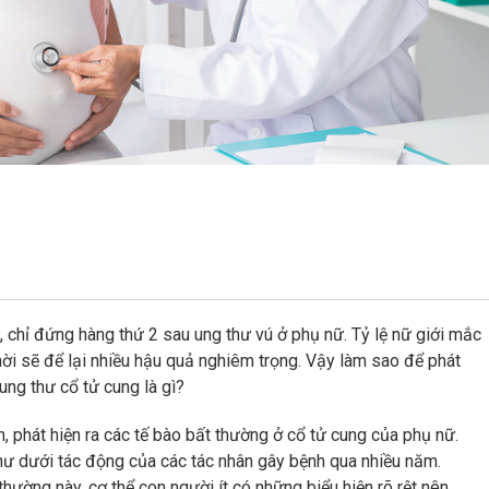
, chỉ đứng hàng thứ 2 sau ung thư vú ở phụ nữ. Tỷ lệ nữ giới mắc
hời sẽ để lại nhiều hậu quả nghiêm trọng. Vậy làm sao để phát
ung thư cổ tử cung là gì?
 phát hiện ra các tế bào bất thường ở cổ tử cung của phụ nữ.
thư dưới tác động của các tác nhân gây bệnh qua nhiều năm.
hường này, cơ thể con người ít có những biểu hiện rõ rệt nên