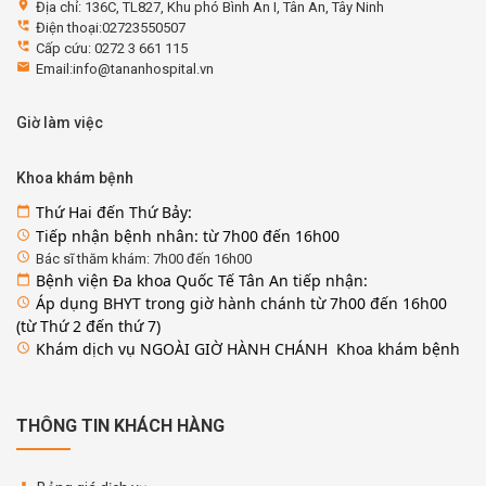
location_on
Địa chỉ: 136C, TL827, Khu phó Bình An I, Tân An, Tây Ninh
perm_phone_msg
Điện thoại:02723550507
perm_phone_msg
Cấp cứu: 0272 3 661 115
email
Email:info@tananhospital.vn
Giờ làm việc
Khoa khám bệnh
Thứ Hai đến Thứ Bảy:
calendar_today
Tiếp nhận bệnh nhân: từ 7h00 đến 16h00
access_time
access_time
Bác sĩ thăm khám: 7h00 đến 16h00
Bệnh viện Đa khoa Quốc Tế Tân An tiếp nhận:
calendar_today
Áp dụng BHYT trong giờ hành chánh từ 7h00 đến 16h00
access_time
(từ Thứ 2 đến thứ 7)
Khám dịch vụ NGOÀI GIỜ HÀNH CHÁNH Khoa khám bệnh
access_time
THÔNG TIN KHÁCH HÀNG