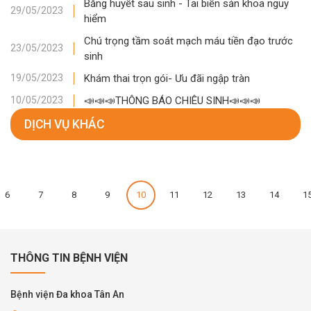
Băng huyết sau sinh - Tai biến sản khoa nguy
29/05/2023
hiểm
Chú trọng tầm soát mạch máu tiền đạo trước
23/05/2023
sinh
Khám thai trọn gói- Ưu đãi ngập tràn
19/05/2023
📣📣📣THÔNG BÁO CHIÊU SINH📣📣📣
10/05/2023
DỊCH VỤ KHÁC
6
7
8
9
10
11
12
13
14
1
THÔNG TIN BỆNH VIỆN
Bệnh viện Đa khoa Tân An