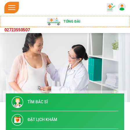
TỔNG ĐÀI
02723550507
TÌM BÁC SĨ
ĐẶT LỊCH KHÁM