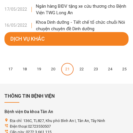
Ngân hàng BIDV tặng xe cứu thương cho Bệnh
17/05/2022
Viện TWG Long An
Khoa Dinh dưỡng - Tiết chế tổ chức chuỗi Nói
16/05/2022
chuyện chuyên đề Dinh dưỡng
DỊCH VỤ KHÁC
17
18
19
20
21
22
23
24
25
THÔNG TIN BỆNH VIỆN
Bệnh viện Đa khoa Tân An
location_on
Địa chỉ: 136C, TL827, Khu phó Bình An I, Tân An, Tây Ninh
perm_phone_msg
Điện thoại:02723550507
perm_phone_msg
Cấp cứu: 0272 3 661 115