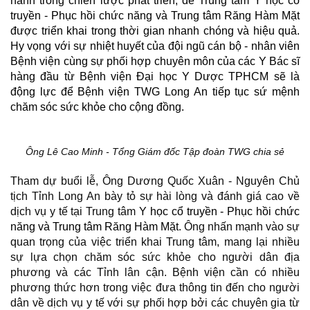
hành trong chiến lược phát triển, để Trung tâm Y học cổ
truyền - Phục hồi chức năng và Trung tâm Răng Hàm Mặt
được triển khai trong thời gian nhanh chóng và hiệu quả.
Hy vọng với sự nhiệt huyết của đội ngũ cán bộ - nhân viên
Bệnh viện cùng sự phối hợp chuyên môn của các Y Bác sĩ
hàng đầu từ Bệnh viện Đại học Y Dược TPHCM sẽ là
động lực để Bệnh viện TWG Long An tiếp tục sứ mệnh
chăm sóc sức khỏe cho cộng đồng.
Ông Lê Cao Minh - Tổng Giám đốc Tập đoàn TWG chia sẻ
Tham dự buổi lễ, Ông Dương Quốc Xuân - Nguyên Chủ
tịch Tỉnh Long An bày tỏ sự hài lòng và đánh giá cao về
dịch vụ y tế tại Trung tâm
Y học cổ truyền - Phục hồi chức
năng và Trung tâm Răng Hàm Mặt
. Ông nhấn mạnh vào sự
quan trọng của việc triển khai Trung tâm, mang lại nhiều
sự lựa chọn chăm sóc sức khỏe cho người dân địa
phương và các Tỉnh lân cận. Bệnh viện cần có nhiều
phương thức hơn trong việc đưa thông tin đến cho người
dân về dịch vụ y tế với sự phối hợp bởi các chuyên gia từ