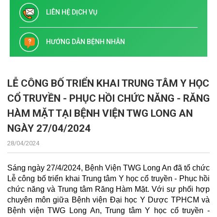
LIÊN HỆ DỊCH VỤ
HƯỚNG DẪN BỆNH NHÂN
LỄ CÔNG BỐ TRIỂN KHAI TRUNG TÂM Y HỌC
CỔ TRUYỀN - PHỤC HỒI CHỨC NĂNG - RĂNG
HÀM MẶT TẠI BỆNH VIỆN TWG LONG AN
NGÀY 27/04/2024
28/04/2024
Sáng ngày 27/4/2024, Bệnh Viện TWG Long An đã tổ chức
Lễ công bố triển khai Trung tâm Y học cổ truyền - Phục hồi
chức năng và Trung tâm Răng Hàm Mặt. Với sự phối hợp
chuyên
môn giữa Bệnh viện Đại học Y Dược TPHCM và
Bệnh viện TWG Long An, Trung tâm Y học cổ truyền -