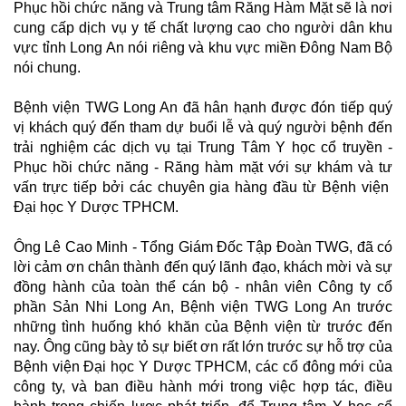
Phục hồi chức năng và Trung tâm Răng Hàm Mặt sẽ là nơi
cung cấp dịch vụ y tế chất lượng cao cho người dân khu
vực tỉnh Long An nói riêng và khu vực miền Đông Nam Bộ
nói chung.
Bệnh viện TWG Long An đã hân hạnh được đón tiếp quý
vị khách quý đến tham dự buổi lễ và quý người bệnh đến
trải nghiệm các dịch vụ tại Trung Tâm Y học cổ truyền -
Phục hồi chức năng - Răng hàm mặt với sự khám và tư
vấn trực tiếp bởi các chuyên gia hàng đầu từ Bệnh viện
Đại học Y Dược
TPHCM.
Ông Lê Cao Minh - Tổng Giám Đốc Tập Đoàn TWG, đã có
lời cảm ơn chân thành đến quý lãnh đạo, khách mời và sự
đồng hành của toàn thể cán bộ - nhân viên Công ty cổ
phần Sản Nhi Long An, Bệnh viện TWG Long An trước
những tình huống khó khăn của Bệnh viện từ trước đến
nay. Ông cũng bày tỏ sự biết ơn rất lớn trước sự hỗ trợ của
Bệnh viện Đại học Y Dược TPHCM, các cổ đông mới của
công ty, và ban điều hành mới trong việc hợp tác, điều