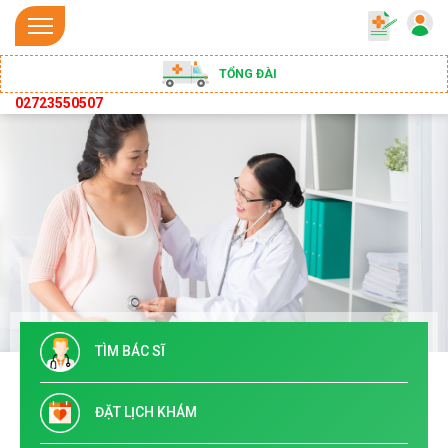
TỔNG ĐÀI
02723550507
TÌM BÁC SĨ
ĐẶT LỊCH KHÁM