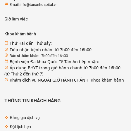
email
Email:info@tananhospital.vn
Giờ làm việc
Khoa khám bệnh
Thứ Hai đến Thứ Bảy:
calendar_today
Tiếp nhận bệnh nhân: từ 7h00 đến 16h00
access_time
access_time
Bác sĩ thăm khám: 7h00 đến 16h00
Bệnh viện Đa khoa Quốc Tế Tân An tiếp nhận:
calendar_today
Áp dụng BHYT trong giờ hành chánh từ 7h00 đến 16h00
access_time
(từ Thứ 2 đến thứ 7)
Khám dịch vụ NGOÀI GIỜ HÀNH CHÁNH Khoa khám bệnh
access_time
THÔNG TIN KHÁCH HÀNG
Bảng giá dịch vụ
Đặt lịch hẹn