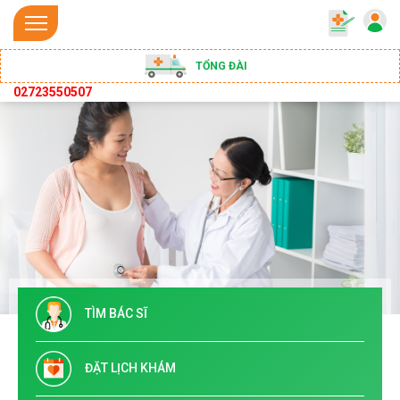
TỔNG ĐÀI
02723550507
TÌM BÁC SĨ
ĐẶT LỊCH KHÁM