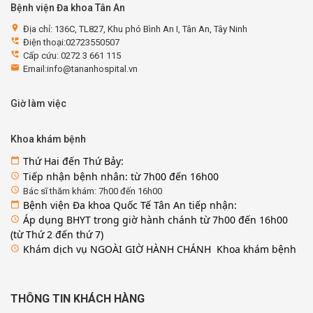
Bệnh viện Đa khoa Tân An
location_on
Địa chỉ: 136C, TL827, Khu phó Bình An I, Tân An, Tây Ninh
perm_phone_msg
Điện thoại:02723550507
perm_phone_msg
Cấp cứu: 0272 3 661 115
email
Email:info@tananhospital.vn
Giờ làm việc
Khoa khám bệnh
Thứ Hai đến Thứ Bảy:
calendar_today
Tiếp nhận bệnh nhân: từ 7h00 đến 16h00
access_time
access_time
Bác sĩ thăm khám: 7h00 đến 16h00
Bệnh viện Đa khoa Quốc Tế Tân An tiếp nhận:
calendar_today
Áp dụng BHYT trong giờ hành chánh từ 7h00 đến 16h00
access_time
(từ Thứ 2 đến thứ 7)
Khám dịch vụ NGOÀI GIỜ HÀNH CHÁNH Khoa khám bệnh
access_time
THÔNG TIN KHÁCH HÀNG