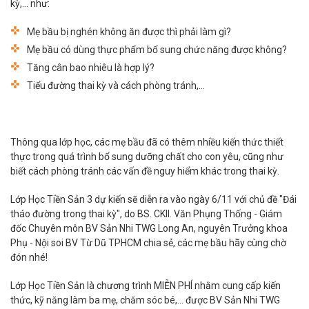
kỳ,... như:
Mẹ bầu bị nghén không ăn được thì phải làm gì?
Mẹ bầu có dùng thực phẩm bổ sung chức năng được không?
Tăng cân bao nhiêu là hợp lý?
Tiểu đường thai kỳ và cách phòng tránh,...
Thông qua lớp học, các mẹ bầu đã có thêm nhiều kiến thức thiết
thực trong quá trình bổ sung dưỡng chất cho con yêu, cũng như
biết cách phòng tránh các vấn đề nguy hiểm khác trong thai kỳ.
Lớp Học Tiền Sản 3 dự kiến sẽ diễn ra vào ngày 6/11 với chủ đề "Đái
tháo đường trong thai kỳ", do BS. CKII. Văn Phụng Thống - Giám
đốc Chuyên môn BV Sản Nhi TWG Long An, nguyên Trưởng khoa
Phụ - Nội soi BV Từ Dũ TPHCM chia sẻ, các mẹ bầu hãy cùng chờ
đón nhé!
Lớp Học Tiền Sản là chương trình MIỄN PHÍ nhằm cung cấp kiến
thức, kỹ năng làm ba mẹ, chăm sóc bé,... được BV Sản Nhi TWG