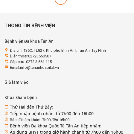
THÔNG TIN BỆNH VIỆN
Bệnh viện Đa khoa Tân An
location_on
Địa chỉ: 136C, TL827, Khu phó Bình An I, Tân An, Tây Ninh
perm_phone_msg
Điện thoại:02723550507
perm_phone_msg
Cấp cứu: 0272 3 661 115
email
Email:info@tananhospital.vn
Giờ làm việc
Khoa khám bệnh
Thứ Hai đến Thứ Bảy:
calendar_today
Tiếp nhận bệnh nhân: từ 7h00 đến 16h00
access_time
access_time
Bác sĩ thăm khám: 7h00 đến 16h00
Bệnh viện Đa khoa Quốc Tế Tân An tiếp nhận:
calendar_today
Áp dụng BHYT trong giờ hành chánh từ 7h00 đến 16h00
access_time