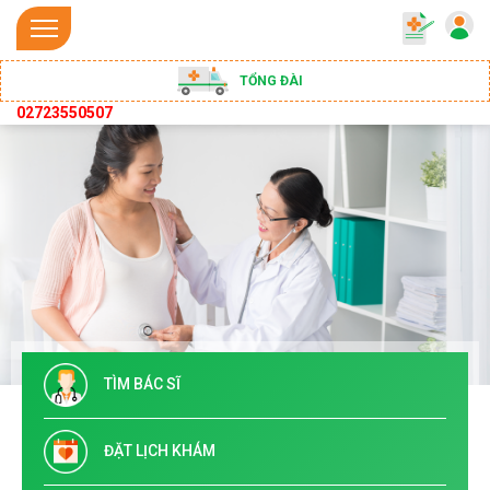
TỔNG ĐÀI
02723550507
TÌM BÁC SĨ
ĐẶT LỊCH KHÁM