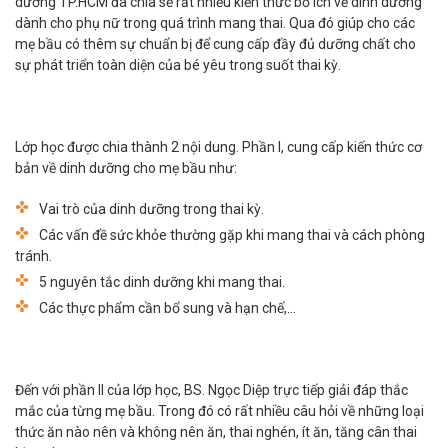
dưỡng TP.HCM đã chia sẻ rất nhiều kiến thức bổ ích về dinh dưỡng
dành cho phụ nữ trong quá trình mang thai. Qua đó giúp cho các
mẹ bầu có thêm sự chuẩn bị để cung cấp đầy đủ dưỡng chất cho
sự phát triển toàn diện của bé yêu trong suốt thai kỳ.
Lớp học được chia thành 2 nội dung. Phần I, cung cấp kiến thức cơ
bản về dinh dưỡng cho mẹ bầu như:
Vai trò của dinh dưỡng trong thai kỳ.
Các vấn đề sức khỏe thường gặp khi mang thai và cách phòng
tránh.
5 nguyên tắc dinh dưỡng khi mang thai.
Các thực phẩm cần bổ sung và hạn chế,...
Đến với phần II của lớp học, BS. Ngọc Diệp trực tiếp giải đáp thắc
mắc của từng mẹ bầu. Trong đó có rất nhiều câu hỏi về những loại
thức ăn nào nên và không nên ăn, thai nghén, ít ăn, tăng cân thai