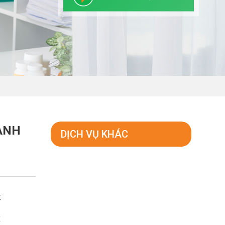
ÀNH
DỊCH VỤ KHÁC
t
g
ể